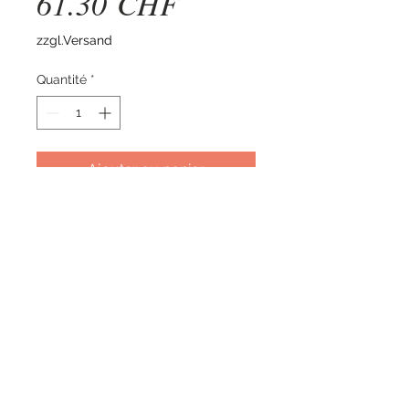
Prix
61.30 CHF
zzgl.Versand
Quantité
*
Ajouter au panier
Cette petite tête en aluminium
légère mais très solide permet de
travailler avec les nouveaux
câbles en acier de 8 mm
d'épaisseur. Très bon pour
assommer les systèmes
d'échappement goudronnés et
enlever les nids d'oiseaux