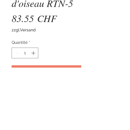
d'oiseau RTN-5
Prix
83.55 CHF
zzgl.Versand
Quantité
*
Ajouter au panier
Pour enlever les nids d'oiseaux
© 2017 par SnapLok Suisse