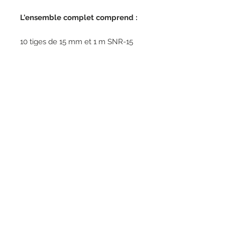
L'ensemble complet comprend :
10 tiges de 15 mm et 1 m SNR-15
1 x adaptateur DA-800 pour
perceuse sans fil
1 x PowerWhip PW-24
1 x protège-main avec raccord
pour aspirateur
conditions de livraison
Tous les prix hors TVA
© 2017 par SnapLok Suisse